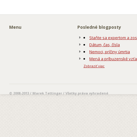
Menu
Posledné blogposty
Staňte sa expertom a zos
Dátum, čas, čísla
Nemoci, príčiny úmrtia
Mená a príbuzenské vzť
Zobraziť viac
© 2008-2013 / Marek Tettinger / Všetky práva vyhradené