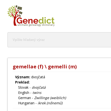
gemellae (f) \ gemelli (m)
Význam:
dvojčatá
Preklad:
Slovak -
dvojčatá
English -
twins
German -
Zwillinge (weiblich)
Hungarian -
ikrek (nőnemű)