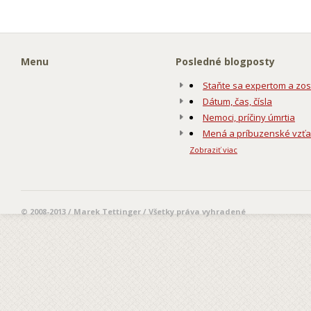
Menu
Posledné blogposty
Staňte sa expertom a zos
Dátum, čas, čísla
Nemoci, príčiny úmrtia
Mená a príbuzenské vzť
Zobraziť viac
© 2008-2013 / Marek Tettinger / Všetky práva vyhradené