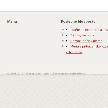
Menu
Posledné blogposty
Staňte sa expertom a zos
Dátum, čas, čísla
Nemoci, príčiny úmrtia
Mená a príbuzenské vzť
Zobraziť viac
© 2008-2013 / Marek Tettinger / Všetky práva vyhradené