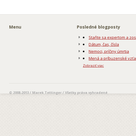
Menu
Posledné blogposty
Staňte sa expertom a zos
Dátum, čas, čísla
Nemoci, príčiny úmrtia
Mená a príbuzenské vzť
Zobraziť viac
© 2008-2013 / Marek Tettinger / Všetky práva vyhradené