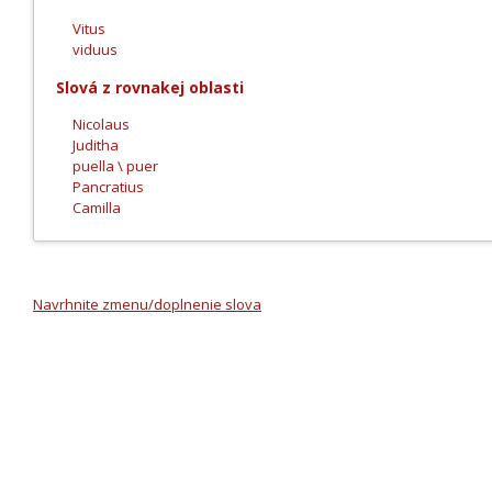
Vitus
viduus
Slová z rovnakej oblasti
Nicolaus
Juditha
puella \ puer
Pancratius
Camilla
Navrhnite zmenu/doplnenie slova