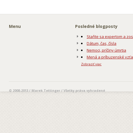
Menu
Posledné blogposty
Staňte sa expertom a zos
Dátum, čas, čísla
Nemoci, príčiny úmrtia
Mená a príbuzenské vzť
Zobraziť viac
© 2008-2013 / Marek Tettinger / Všetky práva vyhradené