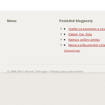
Menu
Posledné blogposty
Staňte sa expertom a zos
Dátum, čas, čísla
Nemoci, príčiny úmrtia
Mená a príbuzenské vzť
Zobraziť viac
© 2008-2013 / Marek Tettinger / Všetky práva vyhradené