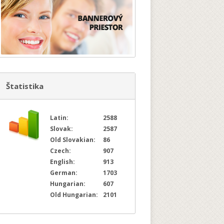
Štatistika
Latin:
2588
Slovak:
2587
Old Slovakian:
86
Czech:
907
English:
913
German:
1703
Hungarian:
607
Old Hungarian:
2101