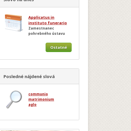
Applicatus in
instituto funerario
Zamestnanec
pohrebného ústavu
Ostatné
Posledné nájdené slová
communio
matrimonium
aglo