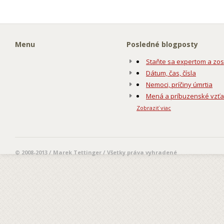
Menu
Posledné blogposty
Staňte sa expertom a zos
Dátum, čas, čísla
Nemoci, príčiny úmrtia
Mená a príbuzenské vzť
Zobraziť viac
© 2008-2013 / Marek Tettinger / Všetky práva vyhradené