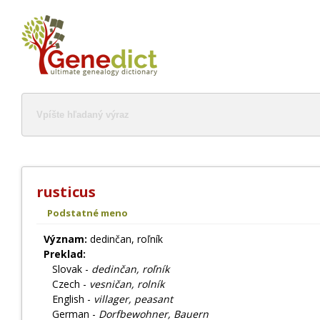
rusticus
Podstatné meno
Význam:
dedinčan, roľník
Preklad:
Slovak -
dedinčan, roľník
Czech -
vesničan, rolník
English -
villager, peasant
German -
Dorfbewohner, Bauern