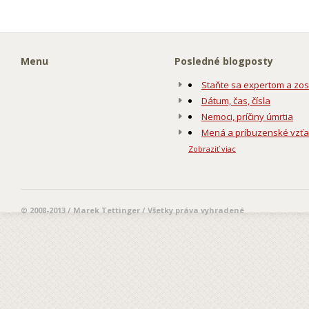
Menu
Posledné blogposty
Staňte sa expertom a zos
Dátum, čas, čísla
Nemoci, príčiny úmrtia
Mená a príbuzenské vzť
Zobraziť viac
© 2008-2013 / Marek Tettinger / Všetky práva vyhradené