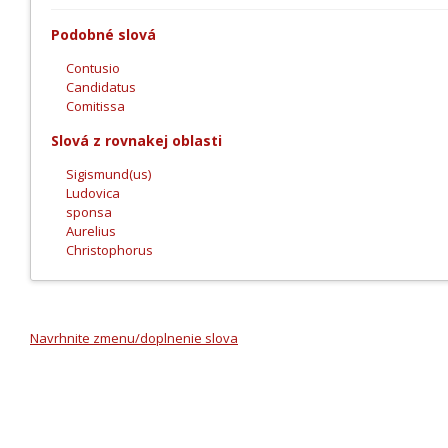
Podobné slová
Contusio
Candidatus
Comitissa
Slová z rovnakej oblasti
Sigismund(us)
Ludovica
sponsa
Aurelius
Christophorus
Navrhnite zmenu/doplnenie slova