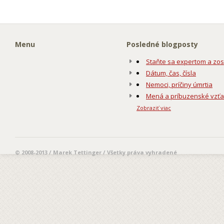
Menu
Posledné blogposty
Staňte sa expertom a zos
Dátum, čas, čísla
Nemoci, príčiny úmrtia
Mená a príbuzenské vzť
Zobraziť viac
© 2008-2013 / Marek Tettinger / Všetky práva vyhradené