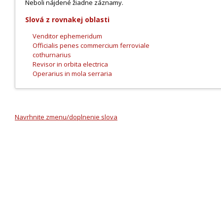
Neboli nájdené žiadne záznamy.
Slová z rovnakej oblasti
Venditor ephemeridum
Officialis penes commercium ferroviale
cothurnarius
Revisor in orbita electrica
Operarius in mola serraria
Navrhnite zmenu/doplnenie slova