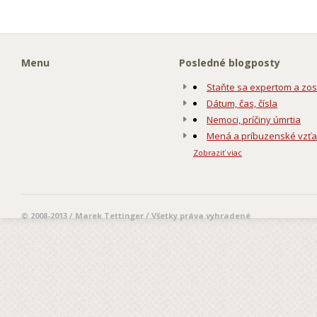
Menu
Posledné blogposty
Staňte sa expertom a zos
Dátum, čas, čísla
Nemoci, príčiny úmrtia
Mená a príbuzenské vzť
Zobraziť viac
© 2008-2013 / Marek Tettinger / Všetky práva vyhradené