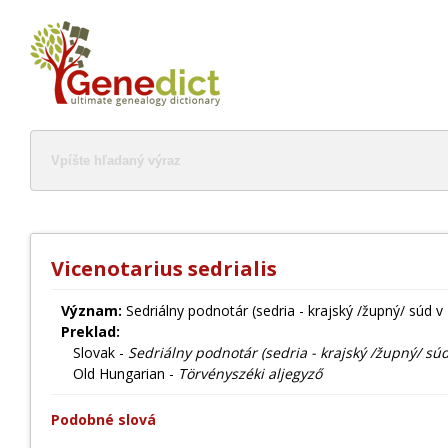
Vicenotarius sedrialis
Význam:
Sedriálny podnotár (sedria - krajský /župný/ súd v 
Preklad:
Slovak -
Sedriálny podnotár (sedria - krajský /župný/ súd
Old Hungarian -
Törvényszéki aljegyző
Podobné slová