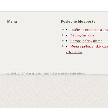
Menu
Posledné blogposty
Staňte sa expertom a zos
Dátum, čas, čísla
Nemoci, príčiny úmrtia
Mená a príbuzenské vzť
Zobraziť viac
© 2008-2013 / Marek Tettinger / Všetky práva vyhradené