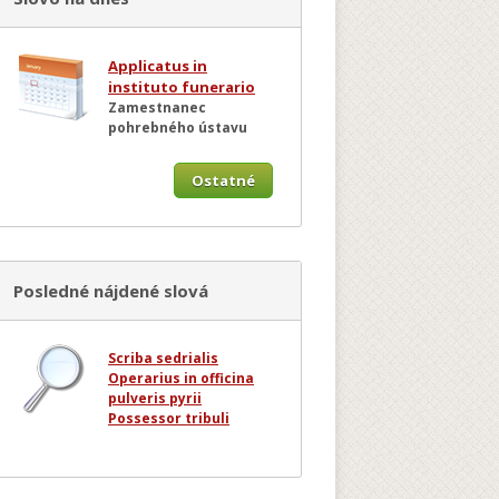
Applicatus in
instituto funerario
Zamestnanec
pohrebného ústavu
Ostatné
Posledné nájdené slová
Scriba sedrialis
Operarius in officina
pulveris pyrii
Possessor tribuli