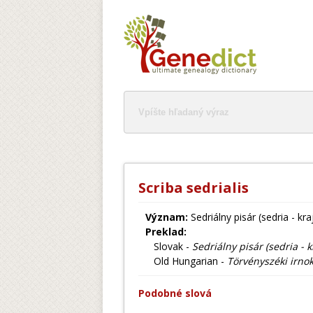
Scriba sedrialis
Význam:
Sedriálny pisár (sedria - kr
Preklad:
Slovak -
Sedriálny pisár (sedria - 
Old Hungarian -
Törvényszéki irno
Podobné slová