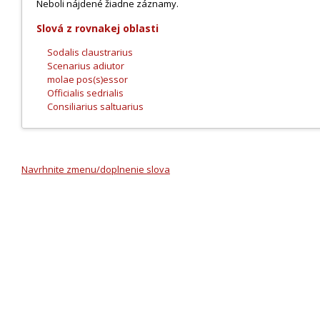
Neboli nájdené žiadne záznamy.
Slová z rovnakej oblasti
Sodalis claustrarius
Scenarius adiutor
molae pos(s)essor
Officialis sedrialis
Consiliarius saltuarius
Navrhnite zmenu/doplnenie slova