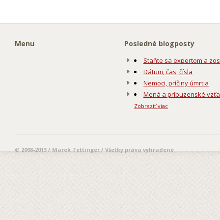
Menu
Posledné blogposty
Staňte sa expertom a zos
Dátum, čas, čísla
Nemoci, príčiny úmrtia
Mená a príbuzenské vzť
Zobraziť viac
© 2008-2013 / Marek Tettinger / Všetky práva vyhradené