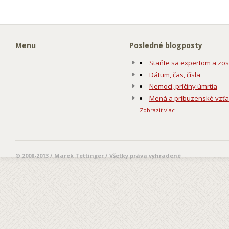
Menu
Posledné blogposty
Staňte sa expertom a zos
Dátum, čas, čísla
Nemoci, príčiny úmrtia
Mená a príbuzenské vzť
Zobraziť viac
© 2008-2013 / Marek Tettinger / Všetky práva vyhradené