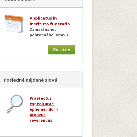
Applicatus in
instituto funerario
Zamestnanec
pohrebného ústavu
Ostatné
Posledné nájdené slová
Praefectus
expediturae
ephemeridurn
proavus
reverendus