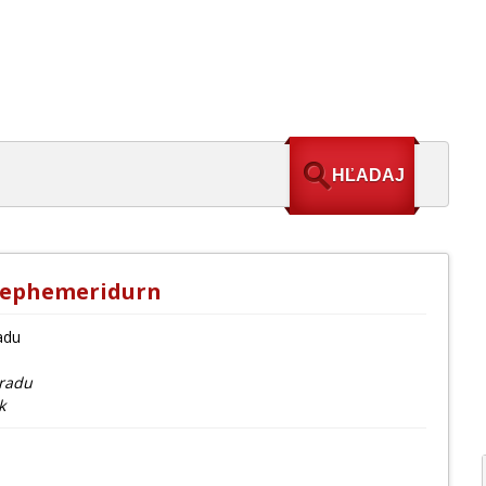
e ephemeridurn
adu
radu
k