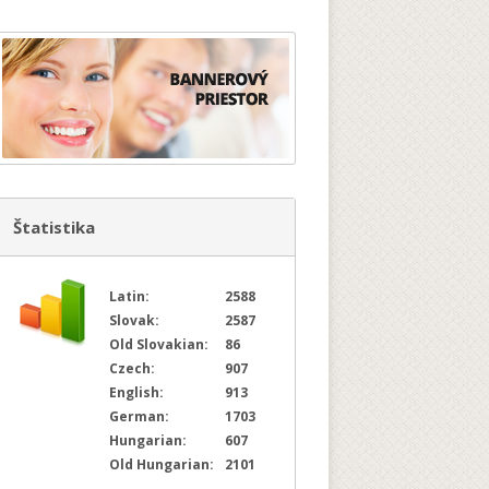
Štatistika
Latin:
2588
Slovak:
2587
Old Slovakian:
86
Czech:
907
English:
913
German:
1703
Hungarian:
607
Old Hungarian:
2101