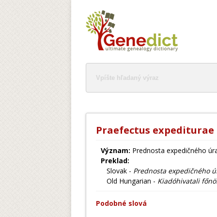
Praefectus expeditura
Význam:
Prednosta expedičného úr
Preklad:
Slovak -
Prednosta expedičného ú
Old Hungarian -
Kiadóhivatali főnö
Podobné slová