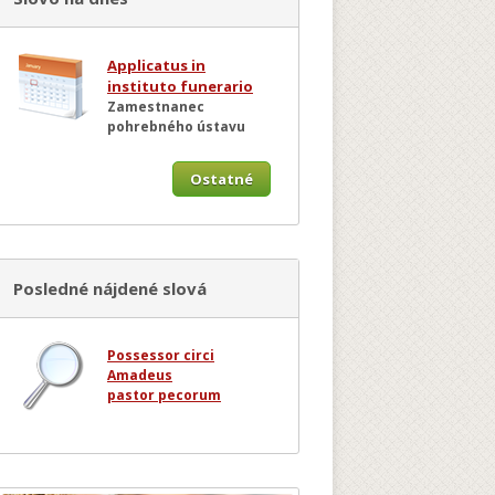
Applicatus in
instituto funerario
Zamestnanec
pohrebného ústavu
Ostatné
Posledné nájdené slová
Possessor circi
Amadeus
pastor pecorum