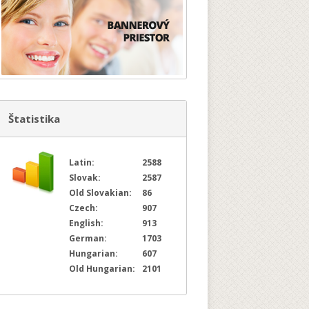
Štatistika
Latin:
2588
Slovak:
2587
Old Slovakian:
86
Czech:
907
English:
913
German:
1703
Hungarian:
607
Old Hungarian:
2101