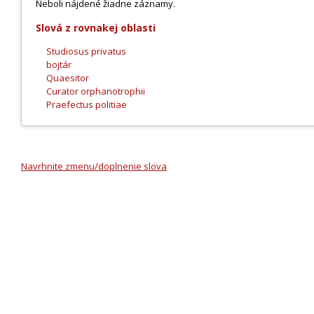
Neboli nájdené žiadne záznamy.
Slová z rovnakej oblasti
Studiosus privatus
bojtár
Quaesitor
Curator orphanotrophii
Praefectus politiae
Navrhnite zmenu/doplnenie slova