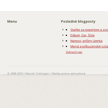
Menu
Posledné blogposty
Staňte sa expertom a zos
Dátum, čas, čísla
Nemoci, príčiny úmrtia
Mená a príbuzenské vzť
Zobraziť viac
© 2008-2013 / Marek Tettinger / Všetky práva vyhradené