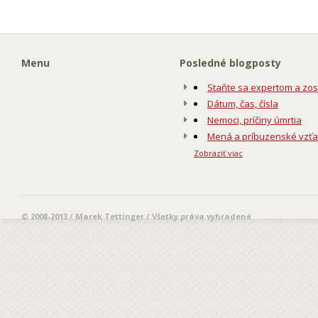
Menu
Posledné blogposty
Staňte sa expertom a zos
Dátum, čas, čísla
Nemoci, príčiny úmrtia
Mená a príbuzenské vzť
Zobraziť viac
© 2008-2013 / Marek Tettinger / Všetky práva vyhradené