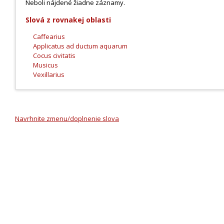
Neboli nájdené žiadne záznamy.
Slová z rovnakej oblasti
Caffearius
Applicatus ad ductum aquarum
Cocus civitatis
Musicus
Vexillarius
Navrhnite zmenu/doplnenie slova