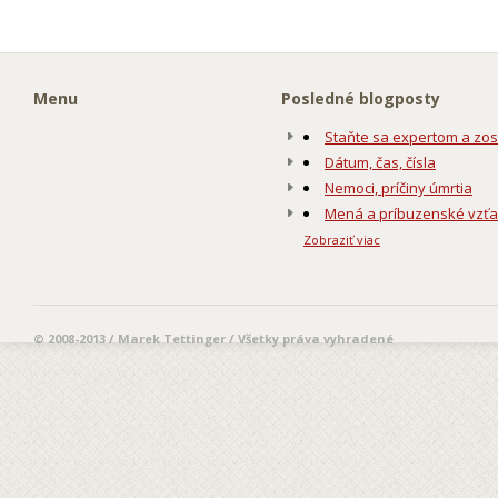
Menu
Posledné blogposty
Staňte sa expertom a zos
Dátum, čas, čísla
Nemoci, príčiny úmrtia
Mená a príbuzenské vzť
Zobraziť viac
© 2008-2013 / Marek Tettinger / Všetky práva vyhradené