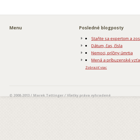
Menu
Posledné blogposty
Staňte sa expertom a zos
Dátum, čas, čísla
Nemoci, príčiny úmrtia
Mená a príbuzenské vzť
Zobraziť viac
© 2008-2013 / Marek Tettinger / Všetky práva vyhradené