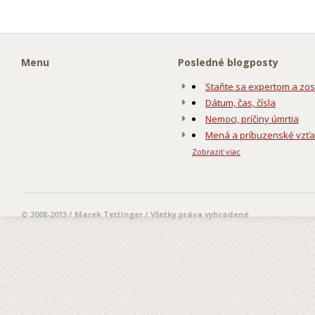
Menu
Posledné blogposty
Staňte sa expertom a zos
Dátum, čas, čísla
Nemoci, príčiny úmrtia
Mená a príbuzenské vzť
Zobraziť viac
© 2008-2013 / Marek Tettinger / Všetky práva vyhradené