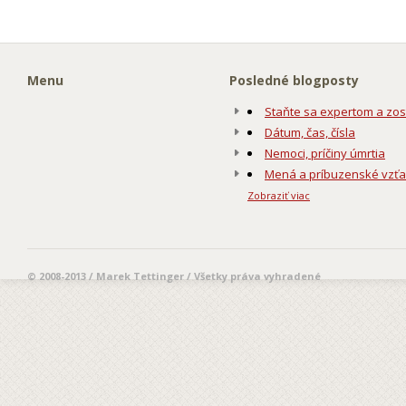
Menu
Posledné blogposty
Staňte sa expertom a zos
Dátum, čas, čísla
Nemoci, príčiny úmrtia
Mená a príbuzenské vzť
Zobraziť viac
© 2008-2013 / Marek Tettinger / Všetky práva vyhradené