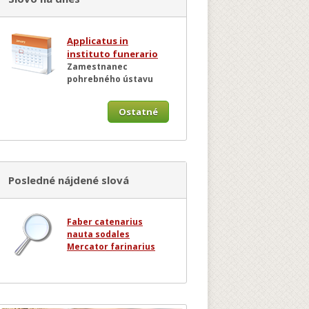
Applicatus in
instituto funerario
Zamestnanec
pohrebného ústavu
Ostatné
Posledné nájdené slová
Faber catenarius
nauta sodales
Mercator farinarius