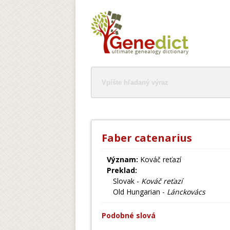
Faber catenarius
Význam:
Kováč reťazí
Preklad:
Slovak -
Kováč reťazí
Old Hungarian -
Lánckovács
Podobné slová