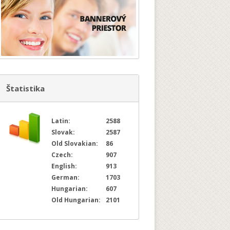
Štatistika
Latin:
2588
Slovak:
2587
Old Slovakian:
86
Czech:
907
English:
913
German:
1703
Hungarian:
607
Old Hungarian:
2101