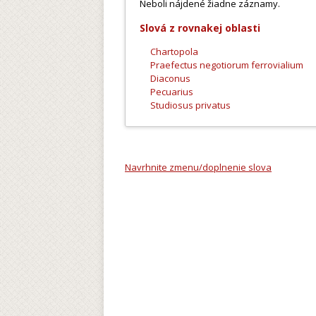
Neboli nájdené žiadne záznamy.
Slová z rovnakej oblasti
Chartopola
Praefectus negotiorum ferrovialium
Diaconus
Pecuarius
Studiosus privatus
Navrhnite zmenu/doplnenie slova