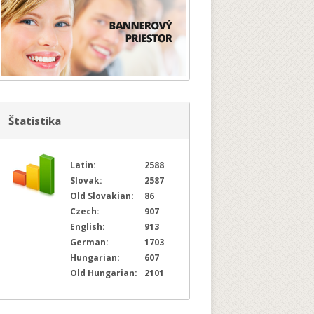
Štatistika
Latin:
2588
Slovak:
2587
Old Slovakian:
86
Czech:
907
English:
913
German:
1703
Hungarian:
607
Old Hungarian:
2101