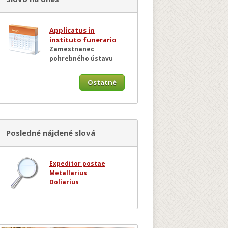
Applicatus in
instituto funerario
Zamestnanec
pohrebného ústavu
Ostatné
Posledné nájdené slová
Expeditor postae
Metallarius
Doliarius