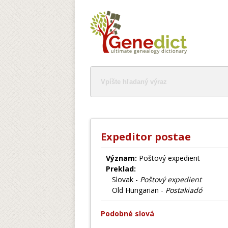
Expeditor postae
Význam:
Poštový expedient
Preklad:
Slovak -
Poštový expedient
Old Hungarian -
Postakiadó
Podobné slová