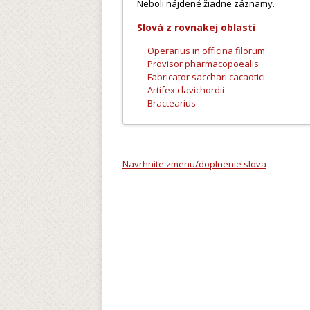
Neboli nájdené žiadne záznamy.
Slová z rovnakej oblasti
Operarius in officina filorum
Provisor pharmacopoealis
Fabricator sacchari cacaotici
Artifex clavichordii
Bractearius
Navrhnite zmenu/doplnenie slova