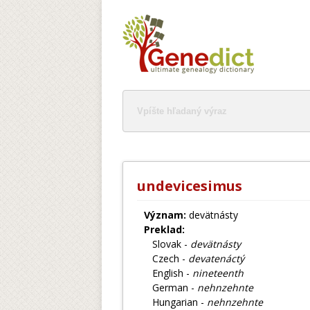
undevicesimus
Význam:
devätnásty
Preklad:
Slovak -
devätnásty
Czech -
devatenáctý
English -
nineteenth
German -
nehnzehnte
Hungarian -
nehnzehnte