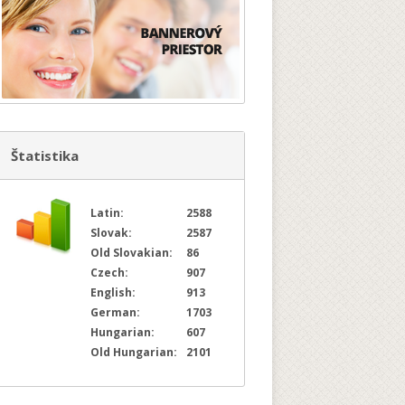
Štatistika
Latin:
2588
Slovak:
2587
Old Slovakian:
86
Czech:
907
English:
913
German:
1703
Hungarian:
607
Old Hungarian:
2101