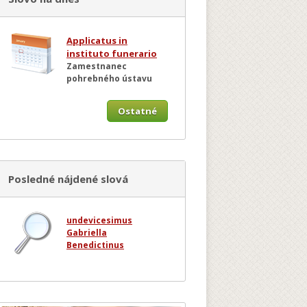
Applicatus in
instituto funerario
Zamestnanec
pohrebného ústavu
Ostatné
Posledné nájdené slová
undevicesimus
Gabriella
Benedictinus