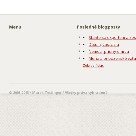
Menu
Posledné blogposty
Staňte sa expertom a zos
Dátum, čas, čísla
Nemoci, príčiny úmrtia
Mená a príbuzenské vzť
Zobraziť viac
© 2008-2013 / Marek Tettinger / Všetky práva vyhradené