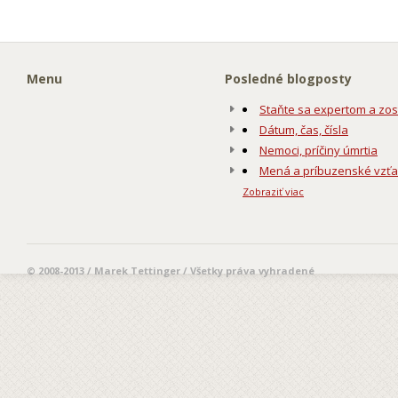
Menu
Posledné blogposty
Staňte sa expertom a zos
Dátum, čas, čísla
Nemoci, príčiny úmrtia
Mená a príbuzenské vzť
Zobraziť viac
© 2008-2013 / Marek Tettinger / Všetky práva vyhradené