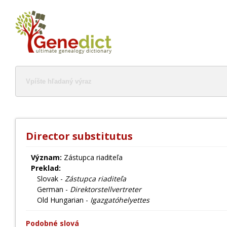
Director substitutus
Význam:
Zástupca riaditeľa
Preklad:
Slovak -
Zástupca riaditeľa
German -
Direktorstellvertreter
Old Hungarian -
Igazgatóhelyettes
Podobné slová