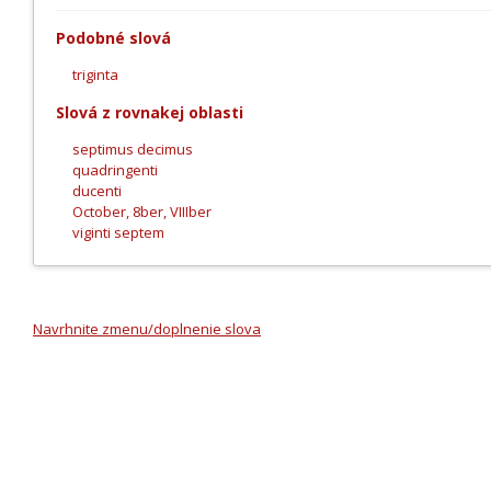
Podobné slová
triginta
Slová z rovnakej oblasti
septimus decimus
quadringenti
ducenti
October, 8ber, VIIIber
viginti septem
Navrhnite zmenu/doplnenie slova