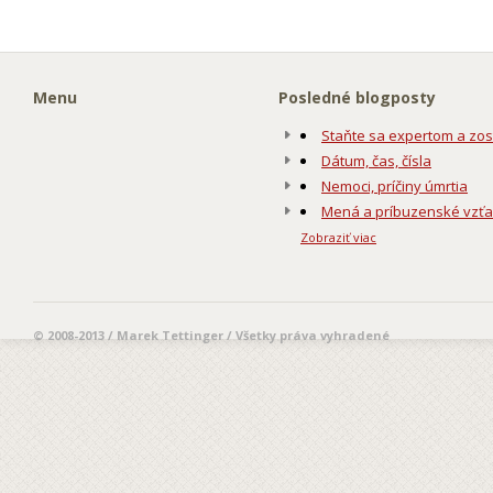
Menu
Posledné blogposty
Staňte sa expertom a zos
Dátum, čas, čísla
Nemoci, príčiny úmrtia
Mená a príbuzenské vzť
Zobraziť viac
© 2008-2013 / Marek Tettinger / Všetky práva vyhradené