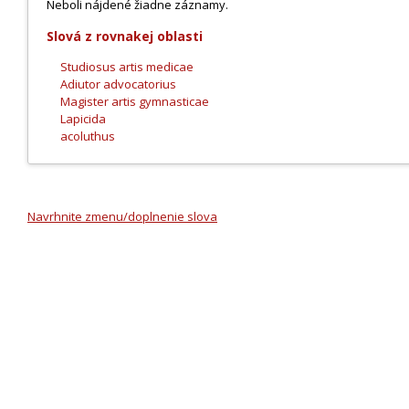
Neboli nájdené žiadne záznamy.
Slová z rovnakej oblasti
Studiosus artis medicae
Adiutor advocatorius
Magister artis gymnasticae
Lapicida
acoluthus
Navrhnite zmenu/doplnenie slova