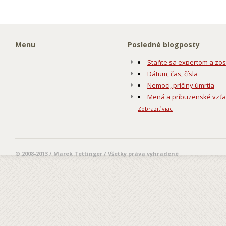
Menu
Posledné blogposty
Staňte sa expertom a zos
Dátum, čas, čísla
Nemoci, príčiny úmrtia
Mená a príbuzenské vzť
Zobraziť viac
© 2008-2013 / Marek Tettinger / Všetky práva vyhradené