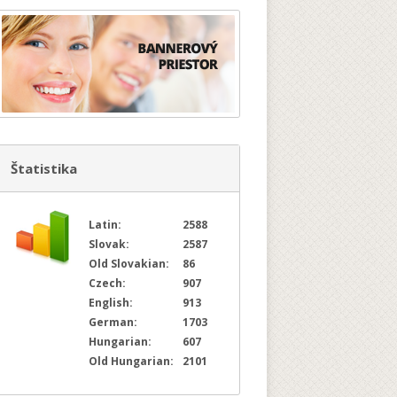
Štatistika
Latin:
2588
Slovak:
2587
Old Slovakian:
86
Czech:
907
English:
913
German:
1703
Hungarian:
607
Old Hungarian:
2101