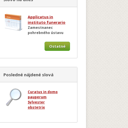
Applicatus in
instituto funerario
Zamestnanec
pohrebného ústavu
Ostatné
Posledné nájdené slová
Curatus in domo
pauperum
Sylvester
obstetrix