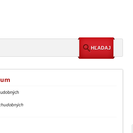
rum
chudobných
 chudobných