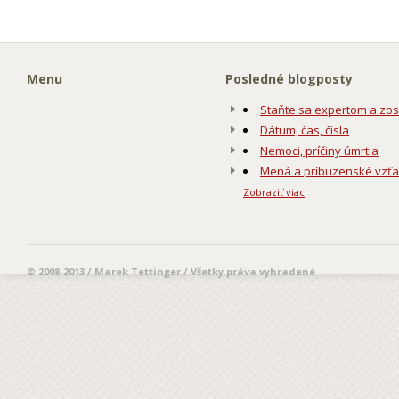
Menu
Posledné blogposty
Staňte sa expertom a zos
Dátum, čas, čísla
Nemoci, príčiny úmrtia
Mená a príbuzenské vzť
Zobraziť viac
© 2008-2013 / Marek Tettinger / Všetky práva vyhradené