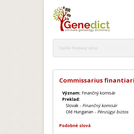
Commissarius finantiar
Význam:
Finančný komisár
Preklad:
Slovak -
Finančný komisár
Old Hungarian -
Pénzügyi biztos
Podobné slová