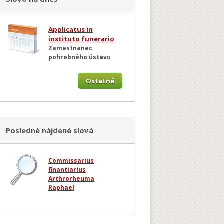
Applicatus in
instituto funerario
Zamestnanec
pohrebného ústavu
Ostatné
Posledné nájdené slová
Commissarius
finantiarius
Arthrorheuma
Raphael