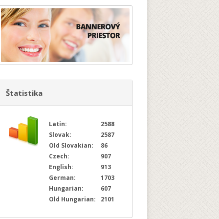
Štatistika
Latin:
2588
Slovak:
2587
Old Slovakian:
86
Czech:
907
English:
913
German:
1703
Hungarian:
607
Old Hungarian:
2101