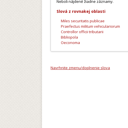
Neboli nájdené žiadne záznamy.
Slová z rovnakej oblasti
Miles securitatis publicae
Praefectus militum vehiculariorum
Controllor officii tributarii
Bibliopola
Oeconoma
Navrhnite zmenu/doplnenie slova