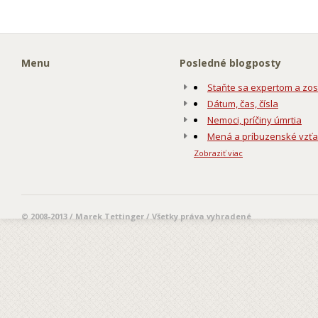
Menu
Posledné blogposty
Staňte sa expertom a zos
Dátum, čas, čísla
Nemoci, príčiny úmrtia
Mená a príbuzenské vzť
Zobraziť viac
© 2008-2013 / Marek Tettinger / Všetky práva vyhradené