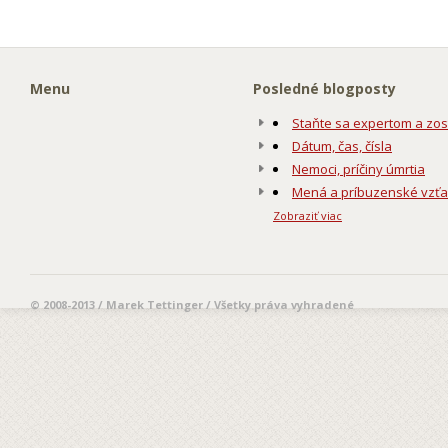
Menu
Posledné blogposty
Staňte sa expertom a zos
Dátum, čas, čísla
Nemoci, príčiny úmrtia
Mená a príbuzenské vzť
Zobraziť viac
© 2008-2013 / Marek Tettinger / Všetky práva vyhradené