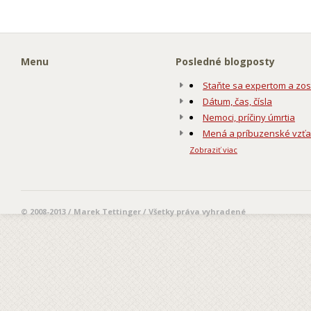
Menu
Posledné blogposty
Staňte sa expertom a zos
Dátum, čas, čísla
Nemoci, príčiny úmrtia
Mená a príbuzenské vzť
Zobraziť viac
© 2008-2013 / Marek Tettinger / Všetky práva vyhradené