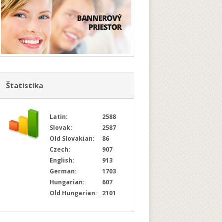
Štatistika
Latin:
2588
Slovak:
2587
Old Slovakian:
86
Czech:
907
English:
913
German:
1703
Hungarian:
607
Old Hungarian:
2101