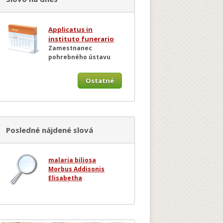
Applicatus in
instituto funerario
Zamestnanec
pohrebného ústavu
Ostatné
Posledné nájdené slová
malaria biliosa
Morbus Addisonis
Elisabetha