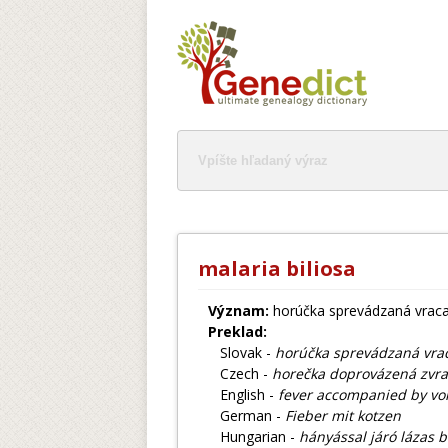
malaria biliosa
Význam:
horúčka sprevádzaná vraca
Preklad:
Slovak -
horúčka sprevádzaná vra
Czech -
horečka doprovázená zvra
English -
fever accompanied by vom
German -
Fieber mit kotzen
Hungarian -
hányással járó lázas 