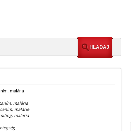
ním, malária
caním, malária
cením, malárie
iting, malaria
betegség