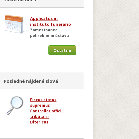
Applicatus in
instituto funerario
Zamestnanec
pohrebného ústavu
Ostatné
Posledné nájdené slová
Fiscus status
supremus
Controllor officii
tributarii
Ditericus