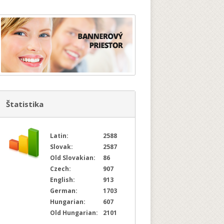
Štatistika
Latin:
2588
Slovak:
2587
Old Slovakian:
86
Czech:
907
English:
913
German:
1703
Hungarian:
607
Old Hungarian:
2101