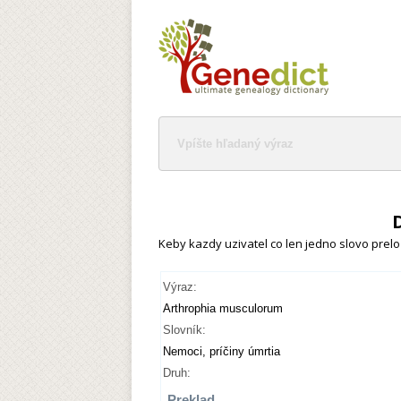
Keby kazdy uzivatel co len jedno slovo preloz
Výraz:
Arthrophia musculorum
Slovník:
Nemoci, príčiny úmrtia
Druh:
Preklad