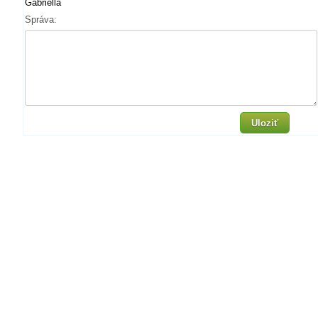
Gabriella
Správa:
Uloziť