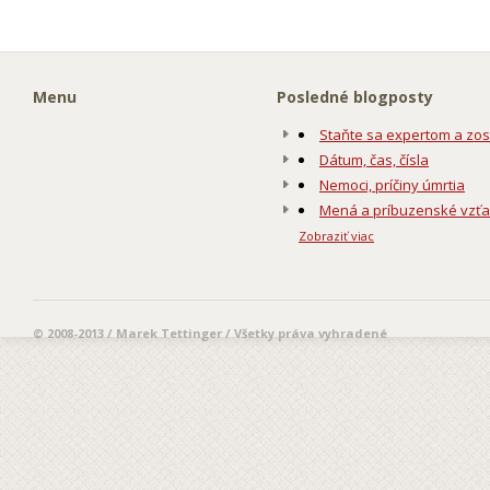
Menu
Posledné blogposty
Staňte sa expertom a zos
Dátum, čas, čísla
Nemoci, príčiny úmrtia
Mená a príbuzenské vzť
Zobraziť viac
© 2008-2013 / Marek Tettinger / Všetky práva vyhradené