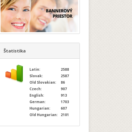
Štatistika
Latin:
2588
Slovak:
2587
Old Slovakian:
86
Czech:
907
English:
913
German:
1703
Hungarian:
607
Old Hungarian:
2101