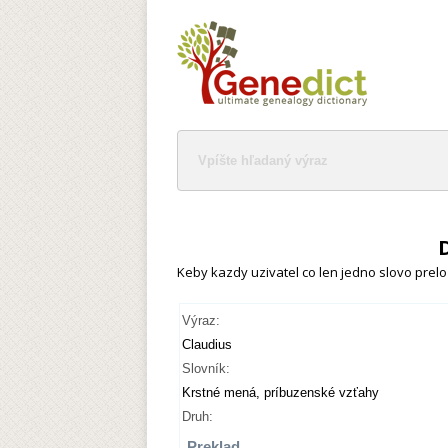
Keby kazdy uzivatel co len jedno slovo preloz
Výraz:
Claudius
Slovník:
Krstné mená, príbuzenské vzťahy
Druh:
Preklad