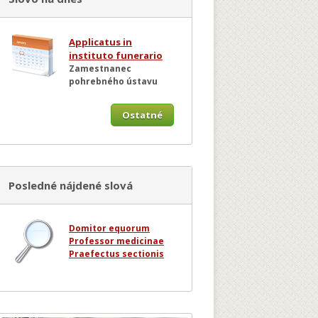
Applicatus in
instituto funerario
Zamestnanec
pohrebného ústavu
Ostatné
Posledné nájdené slová
Domitor equorum
Professor medicinae
Praefectus sectionis