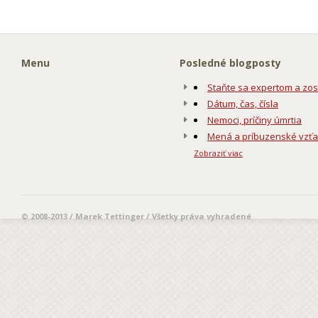
Menu
Posledné blogposty
Staňte sa expertom a zos
Dátum, čas, čísla
Nemoci, príčiny úmrtia
Mená a príbuzenské vzť
Zobraziť viac
© 2008-2013 / Marek Tettinger / Všetky práva vyhradené