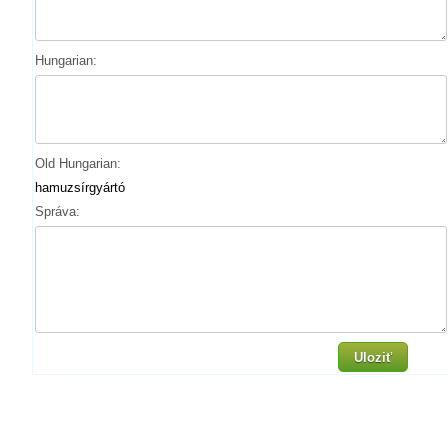
Hungarian:
Old Hungarian:
hamuzsírgyártó
Správa:
Uloziť