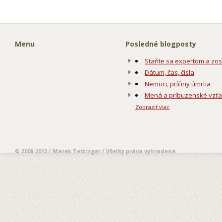
Menu
Posledné blogposty
Staňte sa expertom a zos
Dátum, čas, čísla
Nemoci, príčiny úmrtia
Mená a príbuzenské vzť
Zobraziť viac
© 2008-2013 / Marek Tettinger / Všetky práva vyhradené