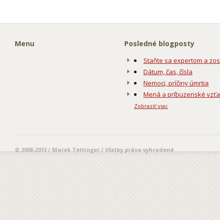
Menu
Posledné blogposty
Staňte sa expertom a zos
Dátum, čas, čísla
Nemoci, príčiny úmrtia
Mená a príbuzenské vzť
Zobraziť viac
© 2008-2013 / Marek Tettinger / Všetky práva vyhradené