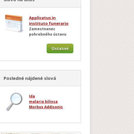
Applicatus in
instituto funerario
Zamestnanec
pohrebného ústavu
Ostatné
Posledné nájdené slová
Ida
malaria biliosa
Morbus Addisonis