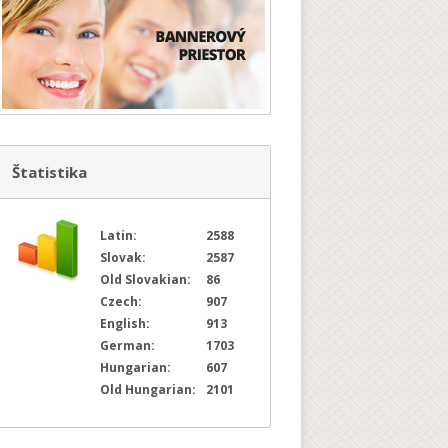
Štatistika
Latin:
2588
Slovak:
2587
Old Slovakian:
86
Czech:
907
English:
913
German:
1703
Hungarian:
607
Old Hungarian:
2101