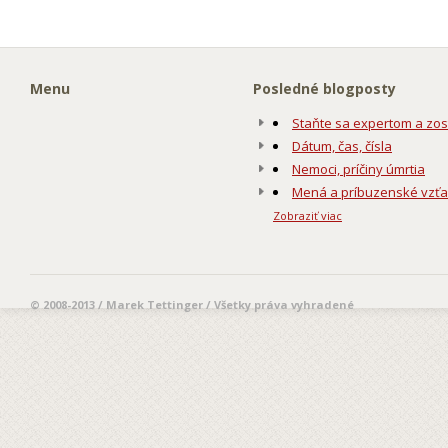
Menu
Posledné blogposty
Staňte sa expertom a zos
Dátum, čas, čísla
Nemoci, príčiny úmrtia
Mená a príbuzenské vzť
Zobraziť viac
© 2008-2013 / Marek Tettinger / Všetky práva vyhradené