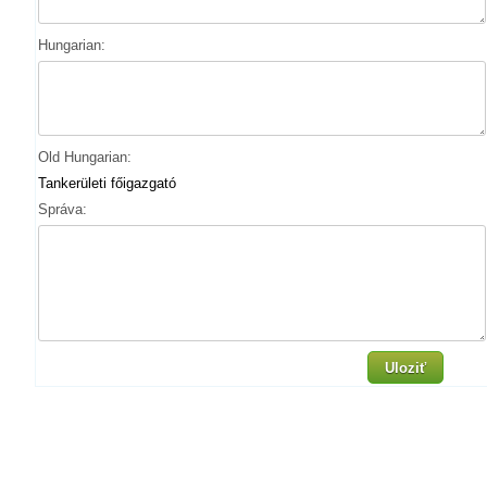
Hungarian:
Old Hungarian:
Tankerületi főigazgató
Správa:
Uloziť