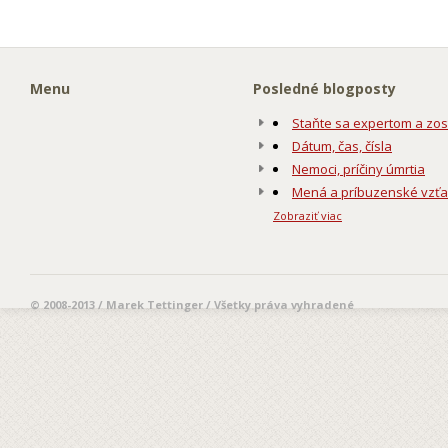
Menu
Posledné blogposty
Staňte sa expertom a zos
Dátum, čas, čísla
Nemoci, príčiny úmrtia
Mená a príbuzenské vzť
Zobraziť viac
© 2008-2013 / Marek Tettinger / Všetky práva vyhradené