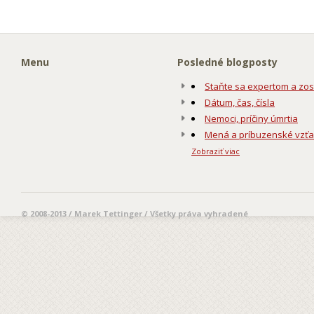
Menu
Posledné blogposty
Staňte sa expertom a zos
Dátum, čas, čísla
Nemoci, príčiny úmrtia
Mená a príbuzenské vzť
Zobraziť viac
© 2008-2013 / Marek Tettinger / Všetky práva vyhradené