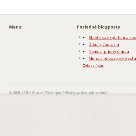
Menu
Posledné blogposty
Staňte sa expertom a zos
Dátum, čas, čísla
Nemoci, príčiny úmrtia
Mená a príbuzenské vzť
Zobraziť viac
© 2008-2013 / Marek Tettinger / Všetky práva vyhradené