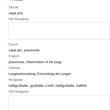
Slovak:
zápal pľúc
Old Slovakian:
Czech:
zápal plic, pneumonie
English:
pneumonia, inflammation of the lungs
German:
Lungenentzündung, Entzündung der Lungen
Hungarian:
tüdőgyulladás, gyulladás a tüdő, tüdőgyúladás, tüdőlob
Old Hungarian: