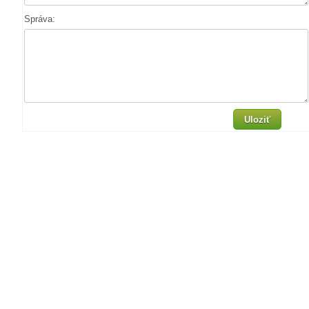
Správa:
Uloziť