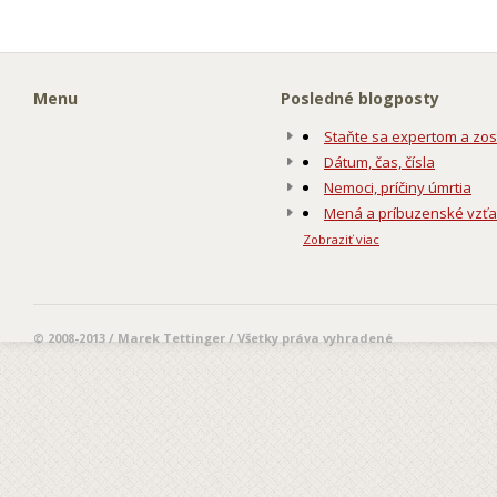
Menu
Posledné blogposty
Staňte sa expertom a zos
Dátum, čas, čísla
Nemoci, príčiny úmrtia
Mená a príbuzenské vzť
Zobraziť viac
© 2008-2013 / Marek Tettinger / Všetky práva vyhradené