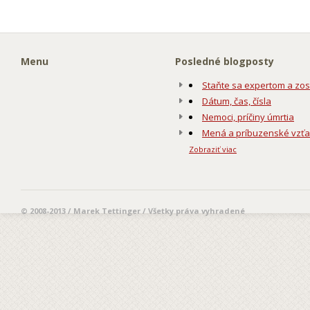
Menu
Posledné blogposty
Staňte sa expertom a zos
Dátum, čas, čísla
Nemoci, príčiny úmrtia
Mená a príbuzenské vzť
Zobraziť viac
© 2008-2013 / Marek Tettinger / Všetky práva vyhradené